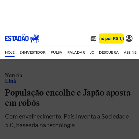
HOJE
E-INVESTIDOR
PULSA
PALADAR
JC
DESCUBRA
ASSINE
Notícia
Link
População encolhe e Japão aposta
em robôs
Com envelhecimento, País inventa a Sociedade
5.0, baseada na tecnologia