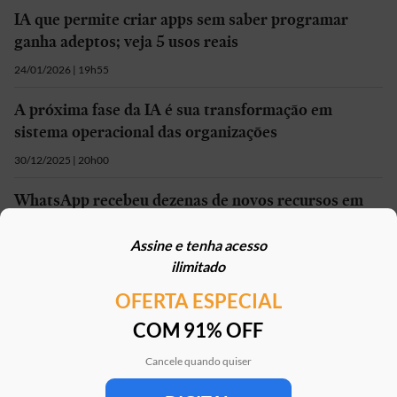
IA que permite criar apps sem saber programar
ganha adeptos; veja 5 usos reais
24/01/2026 | 19h55
A próxima fase da IA é sua transformação em
sistema operacional das organizações
30/12/2025 | 20h00
WhatsApp recebeu dezenas de novos recursos em
2025; saiba como usar
Assine e tenha acesso
30/12/2025 | 18h00
ilimitado
OFERTA ESPECIAL
Mais em
Link
COM 91% OFF
Cancele quando quiser